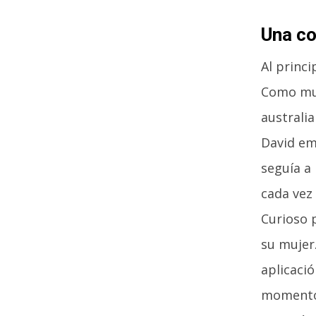
Una co
Al princi
Como muc
australia
David em
seguía a 
cada vez 
Curioso p
su mujer.
aplicaci
momento 