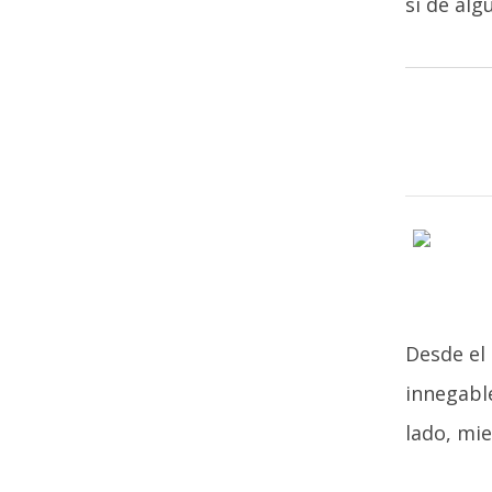
si de al
Desde el
innegable
lado, mie