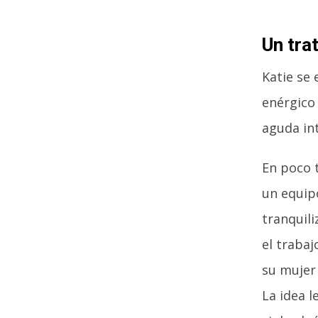
Un tra
Katie se 
enérgico
aguda int
En poco 
un equipo
tranquil
el traba
su mujer
La idea l