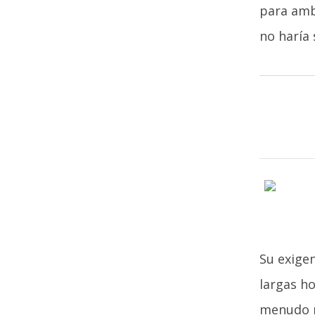
para amb
no haría 
Su exige
largas ho
menudo m