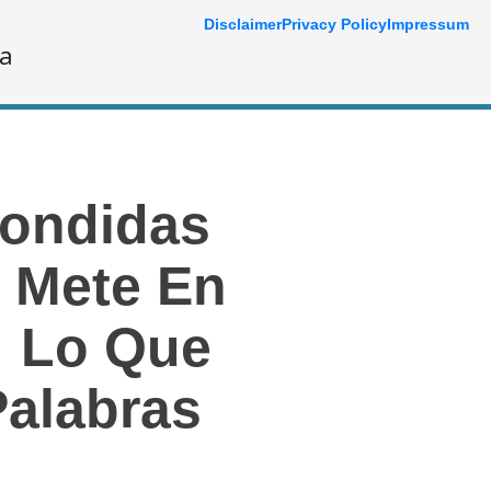
Disclaimer
Privacy Policy
Impressum
ía
condidas
e Mete En
; Lo Que
Palabras