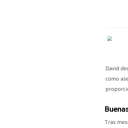
David de
como ase
proporcio
Buenas
Tras mese