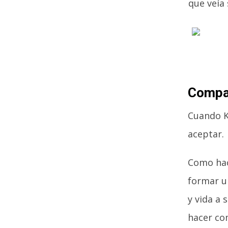
que veía
Compa
Cuando K
aceptar.
Como hac
formar u
y vida a 
hacer co