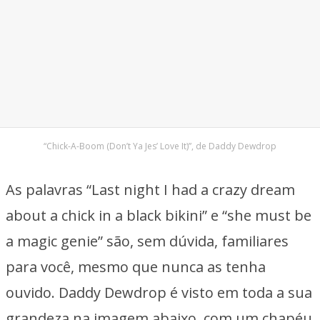
“Chick-A-Boom (Don’t Ya Jes’ Love It)”, de Daddy Dewdrop
As palavras “Last night I had a crazy dream
about a chick in a black bikini” e “she must be
a magic genie” são, sem dúvida, familiares
para você, mesmo que nunca as tenha
ouvido. Daddy Dewdrop é visto em toda a sua
grandeza na imagem abaixo, com um chapéu