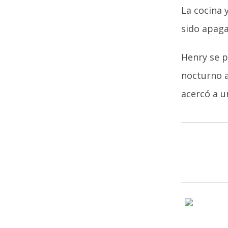
La cocina 
sido apaga
Henry se p
nocturno a
acercó a u