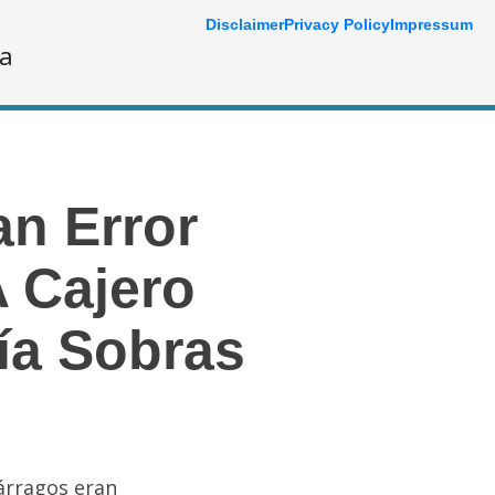
Disclaimer
Privacy Policy
Impressum
ía
n Error
 Cajero
ía Sobras
árragos eran