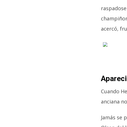
raspadose 
champiñone
acercó, fr
Apareci
Cuando Hen
anciana no
Jamás se p