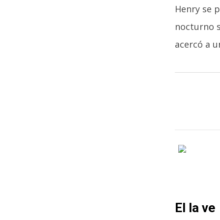
Henry se p
nocturno s
acercó a u
El la ve