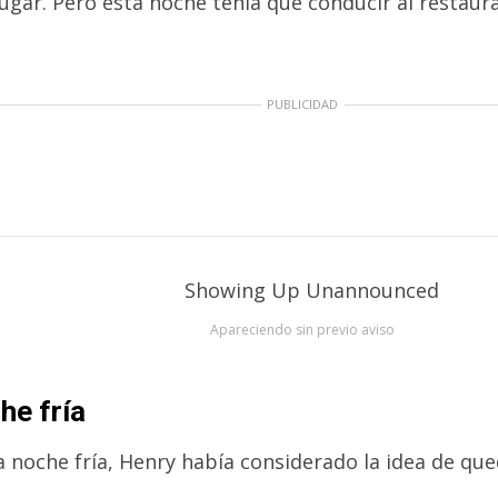
lugar. Pero esta noche tenía que conducir al restau
PUBLICIDAD
Apareciendo sin previo aviso
he fría
a noche fría, Henry había considerado la idea de que