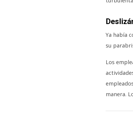
turbulenta
Deslizá
Ya había c
su parabri
Los emple
actividade
empleados 
manera. Lo